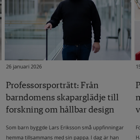
26 januari 2026
1
Professorsporträtt: Från
P
barndomens skaparglädje till
m
forskning om hållbar design
v
Som barn byggde Lars Eriksson små uppfinningar
F
hemma tillsammans med sin pappa. I dag är han
H