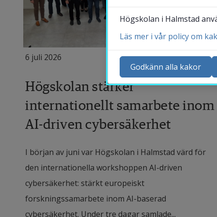
Högskolan i Halmstad använ
Läs mer i vår policy om ka
Ko
6 juli 2026
Ny
Godkänn alla kakor
Ka
Högskolan stärker
Sö
internationellt samarbete inom
St
AI-driven cybersäkerhet
Me
I början av juni var Högskolan i Halmstad värd för
den internationella workshoppen AI-driven
cybersäkerhet: stärkt europeiskt
forskningssamarbete inom AI-baserad
cybersäkerhet. Under tre dagar samlade...