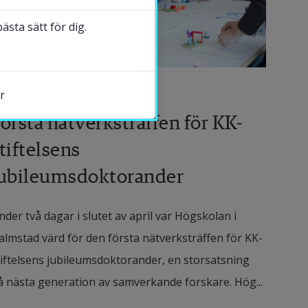
sta sätt för dig.
 maj 2026
r
örsta nätverksträffen för KK-
tiftelsens
jubileumsdoktorander
s.
nder två dagar i slutet av april var Högskolan i
almstad värd för den första nätverksträffen för KK-
tiftelsens jubileumsdoktorander, en storsatsning
å nästa generation av samverkande forskare. Hög...