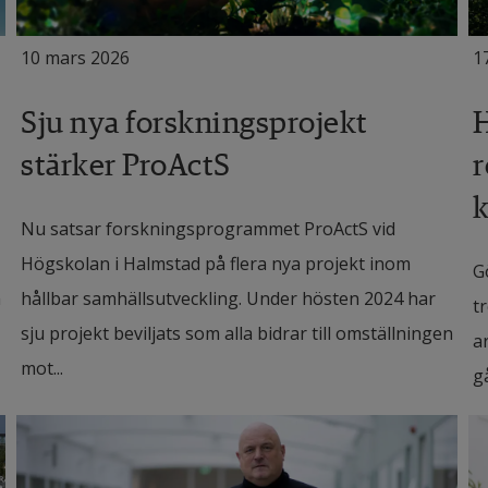
10 mars 2026
1
Sju nya forskningsprojekt
H
stärker ProActS
r
k
Nu satsar forskningsprogrammet ProActS vid
Högskolan i Halmstad på flera nya projekt inom
G
n
hållbar samhällsutveckling. Under hösten 2024 har
t
sju projekt beviljats som alla bidrar till omställningen
a
mot...
g