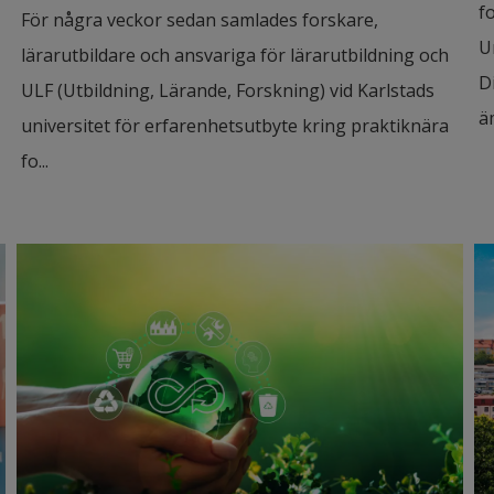
f
För några veckor sedan samlades forskare,
U
lärarutbildare och ansvariga för lärarutbildning och
D
ULF (Utbildning, Lärande, Forskning) vid Karlstads
ä
universitet för erfarenhetsutbyte kring praktiknära
fo...