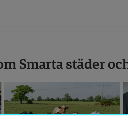
tbildning
om Smarta städer oc
orskning
amverkan
m Högskolan
ibliotek