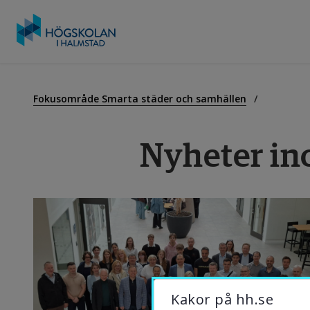
Gå
till
U
innehåll
Fokusområde Smarta städer och samhällen
Nyheter in
F
S
O
B
Kakor på hh.se