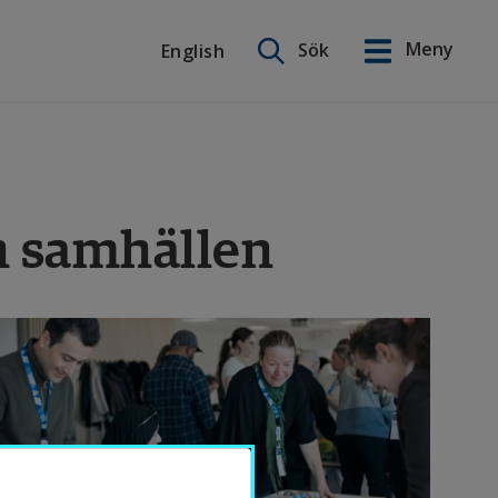
Sök på webbplatsen
Meny
Sök
English
English
h samhällen